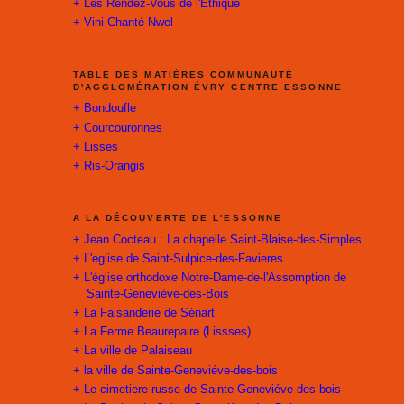
+ Les Rendez-Vous de l'Ethique
+ Vini Chanté Nwel
TABLE DES MATIÈRES COMMUNAUTÉ
D'AGGLOMÉRATION ÉVRY CENTRE ESSONNE
+ Bondoufle
+ Courcouronnes
!
+ Lisses
+ Ris-Orangis
A LA DÉCOUVERTE DE L'ESSONNE
+ Jean Cocteau : La chapelle Saint-Blaise-des-Simples
+ L'eglise de Saint-Sulpice-des-Favieres
+ L'église orthodoxe Notre-Dame-de-l'Assomption de
Sainte-Geneviève-des-Bois
+ La Faisanderie de Sénart
+ La Ferme Beaurepaire (Lissses)
+ La ville de Palaiseau
+ la ville de Sainte-Geneviéve-des-bois
+ Le cimetiere russe de Sainte-Geneviéve-des-bois