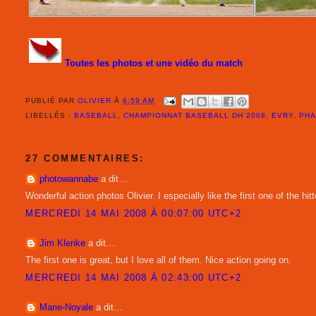
Toutes les photos et une vidéo du match
PUBLIÉ PAR
OLIVIER
À
6:59 AM
LIBELLÉS :
BASEBALL
,
CHAMPIONNAT BASEBALL DH 2008
,
EVRY
,
PHA
27 COMMENTAIRES:
photowannabe
a dit…
Wonderful action photos Olivier. I especially like the first one of the h
MERCREDI 14 MAI 2008 À 00:07:00 UTC+2
Jim Klenke
a dit…
The first one is great, but I love all of them. Nice action going on.
MERCREDI 14 MAI 2008 À 02:43:00 UTC+2
Marie-Noyale
a dit…