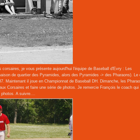
s corsaires, je vous présente aujourd'hui l'équipe de Baseball d'Evry : Les
a maison de quartier des Pyramides, alors des Pyramides -> des Pharaons). Le 
1987. Maintenant il joue en Championnat de Baseball DH. Dimanche, les Phara
és aux Corsaires et faire une série de photos. Je remercie François le coach qui
photos. A suivre....