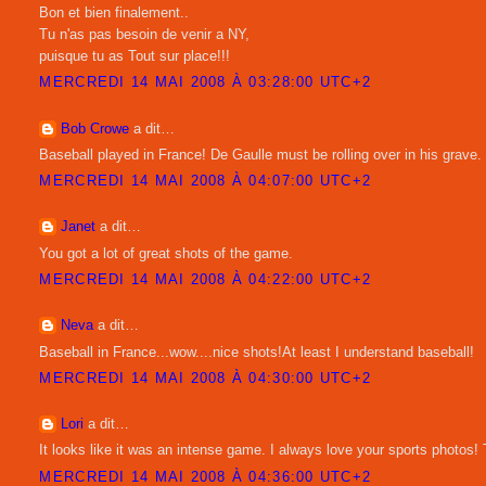
Bon et bien finalement..
Tu n'as pas besoin de venir a NY,
puisque tu as Tout sur place!!!
MERCREDI 14 MAI 2008 À 03:28:00 UTC+2
Bob Crowe
a dit…
Baseball played in France! De Gaulle must be rolling over in his grave.
MERCREDI 14 MAI 2008 À 04:07:00 UTC+2
Janet
a dit…
You got a lot of great shots of the game.
MERCREDI 14 MAI 2008 À 04:22:00 UTC+2
Neva
a dit…
Baseball in France...wow....nice shots!At least I understand baseball!
MERCREDI 14 MAI 2008 À 04:30:00 UTC+2
Lori
a dit…
It looks like it was an intense game. I always love your sports photos!
MERCREDI 14 MAI 2008 À 04:36:00 UTC+2