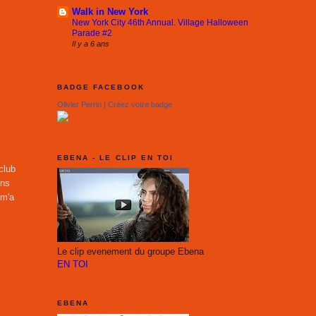
Walk in New York
New York City 46th Annual. Village Halloween
Parade #2
Il y a 6 ans
BADGE FACEBOOK
Olivier Perrin
|
Créez votre badge
EBENA - LE CLIP EN TOI
club
ons
 m'a
Le clip evenement du groupe Ebena
EN TOI
EBENA