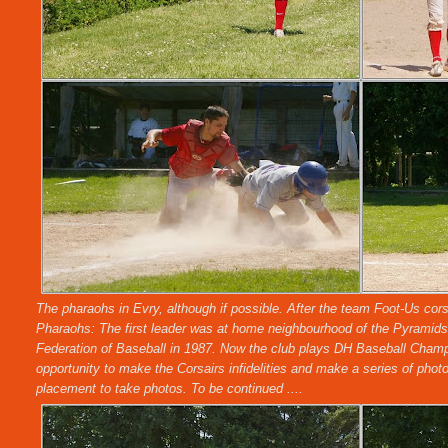
The pharaohs in Evry, although if possible. After the team Foot-Us co
Pharaohs: The first leader was at home neighbourhood of the Pyramids.
Federation of Baseball in 1987. Now the club plays DH Baseball Champ
opportunity to make the Corsairs infidelities and make a series of pho
placement to take photos. To be continued ....