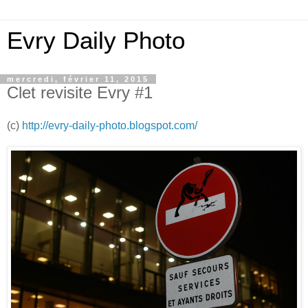
Evry Daily Photo
mercredi, février 11, 2015
Clet revisite Evry #1
(c)
http://evry-daily-photo.blogspot.com/