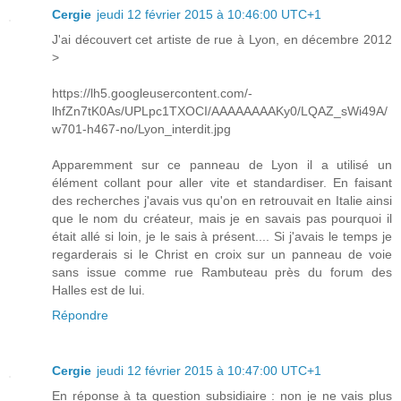
Cergie
jeudi 12 février 2015 à 10:46:00 UTC+1
J'ai découvert cet artiste de rue à Lyon, en décembre 2012
>
https://lh5.googleusercontent.com/-
lhfZn7tK0As/UPLpc1TXOCI/AAAAAAAAKy0/LQAZ_sWi49A/
w701-h467-no/Lyon_interdit.jpg
Apparemment sur ce panneau de Lyon il a utilisé un
élément collant pour aller vite et standardiser. En faisant
des recherches j'avais vus qu'on en retrouvait en Italie ainsi
que le nom du créateur, mais je en savais pas pourquoi il
était allé si loin, je le sais à présent.... Si j'avais le temps je
regarderais si le Christ en croix sur un panneau de voie
sans issue comme rue Rambuteau près du forum des
Halles est de lui.
Répondre
Cergie
jeudi 12 février 2015 à 10:47:00 UTC+1
En réponse à ta question subsidiaire : non je ne vais plus