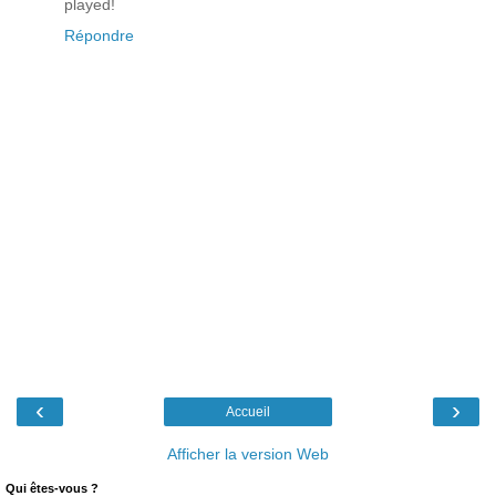
played!
Répondre
‹
›
Accueil
Afficher la version Web
Qui êtes-vous ?