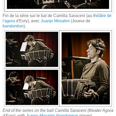
Fin de la série sur le bal de Camilla Saraceni (au
théâtre de
l'agora
d'Evry), avec
Juanjo Mosalini
(Joueur de
bandonéon
).
End of the series on the ball Camilla Saraceni (theater Agora
d'Evry), with
Juanjo Mosalini
(
bandoneon
player).